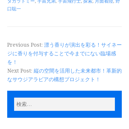
タカラトミー
,
宇宙兄弟
,
宇宙飛行士
,
探索
,
月面着陸
,
野
口聡一
Previous Post:
漂う香りが演出を彩る！サイネー
ジに香りを付与することで今までにない臨場感
を！
Next Post:
縦の空間を活用した未来都市！革新的
なサウジアラビアの構想プロジェクト！