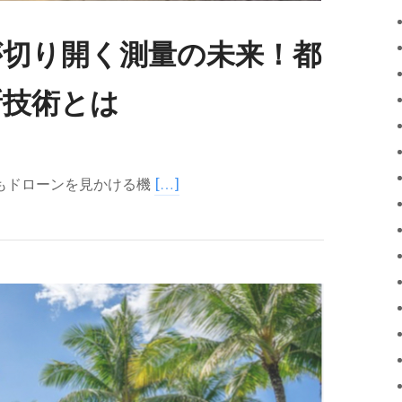
Rが切り開く測量の未来！都
新技術とは
でもドローンを見かける機
[…]