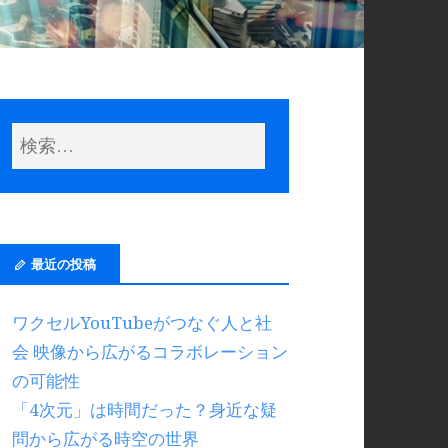
最近の投稿
ワクセルYouTubeがつなぐ人と社
会 映像から広がるコラボレーション
の可能性
「4次元」は時間だった？身近な疑
問から広がる時空の世界