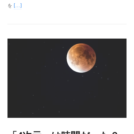
を
[…]