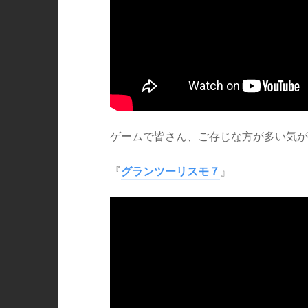
ゲームで皆さん、ご存じな方が多い気が
『
グランツーリスモ７
』