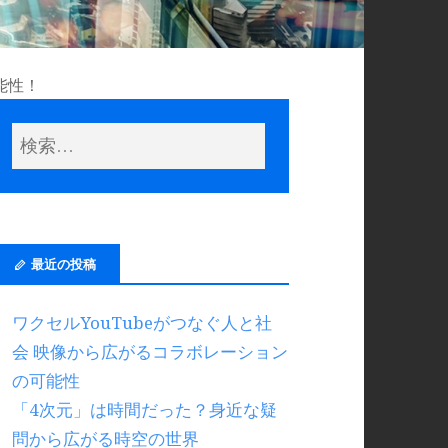
能性！
最近の投稿
ワクセルYouTubeがつなぐ人と社
会 映像から広がるコラボレーション
の可能性
「4次元」は時間だった？身近な疑
問から広がる時空の世界