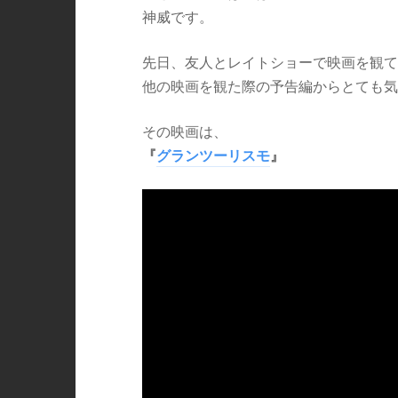
神威です。
先日、友人とレイトショーで映画を観て
他の映画を観た際の予告編からとても気
その映画は、
『
グランツーリスモ
』