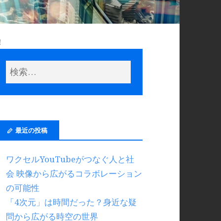
！
最近の投稿
ワクセルYouTubeがつなぐ人と社
会 映像から広がるコラボレーション
の可能性
「4次元」は時間だった？身近な疑
問から広がる時空の世界