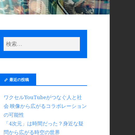
最近の投稿
ワクセルYouTubeがつなぐ人と社
会 映像から広がるコラボレーション
の可能性
「4次元」は時間だった？身近な疑
問から広がる時空の世界